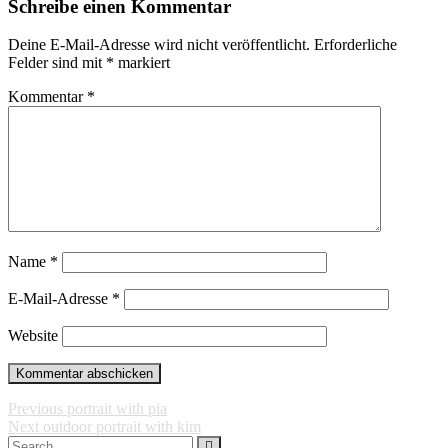
Schreibe einen Kommentar
Deine E-Mail-Adresse wird nicht veröffentlicht.
Erforderliche
Felder sind mit
*
markiert
Kommentar
*
Name
*
E-Mail-Adresse
*
Website
Beitragsnavigation
Previous
Previous
portrait with pia
Next
post:
Next
outdoor portrait with kim
Search
post: