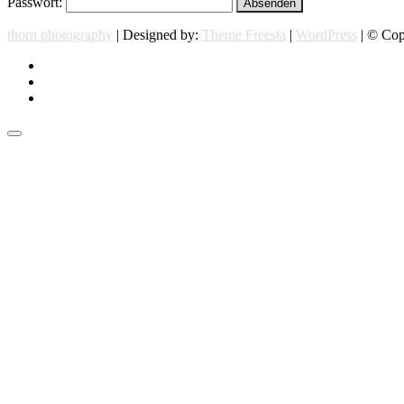
Passwort:
thorn photography
| Designed by:
Theme Freesia
|
WordPress
| © Copy
instagram
facebook
flickr