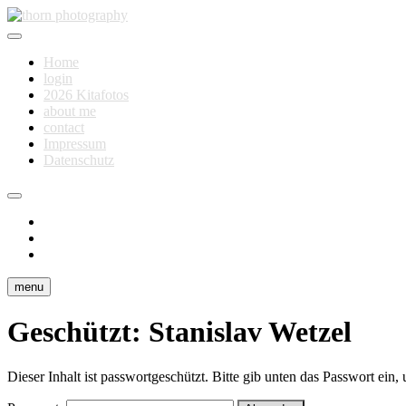
Skip
to
Fotografie für Dich
content
thorn photography
Home
login
2026 Kitafotos
about me
contact
Impressum
Datenschutz
instagram
facebook
flickr
menu
Geschützt: Stanislav Wetzel
Dieser Inhalt ist passwortgeschützt. Bitte gib unten das Passwort ein