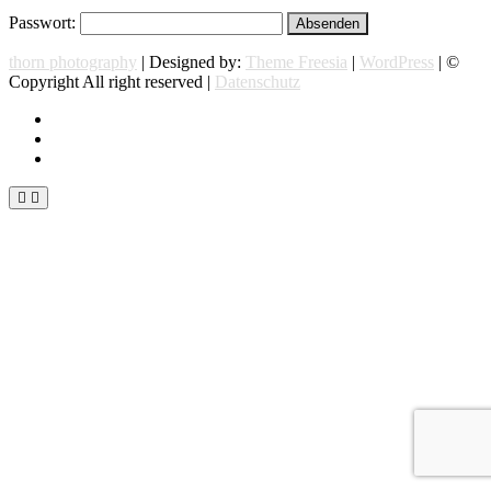
Passwort:
thorn photography
| Designed by:
Theme Freesia
|
WordPress
| ©
Copyright All right reserved |
Datenschutz
instagram
facebook
flickr