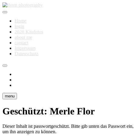
Skip
to
Fotografie für Dich
content
thorn photography
Home
login
2026 Kitafotos
about me
contact
Impressum
Datenschutz
instagram
facebook
flickr
menu
Geschützt: Merle Flor
Dieser Inhalt ist passwortgeschützt. Bitte gib unten das Passwort ein,
um ihn anzeigen zu können.