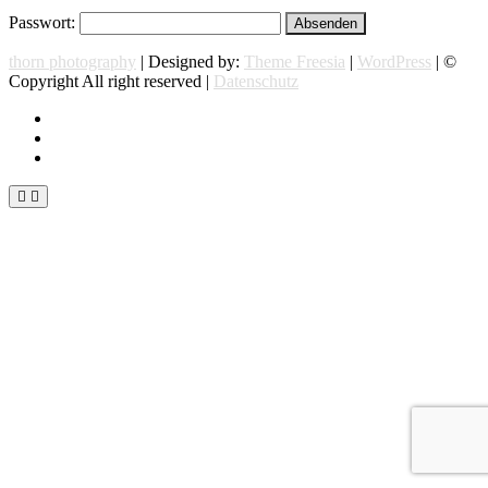
Passwort:
thorn photography
| Designed by:
Theme Freesia
|
WordPress
| ©
Copyright All right reserved |
Datenschutz
instagram
facebook
flickr