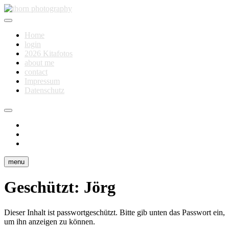
Skip
to
Fotografie für Dich
content
thorn photography
Home
login
2026 Kitafotos
about me
contact
Impressum
Datenschutz
instagram
facebook
flickr
menu
Geschützt: Jörg
Dieser Inhalt ist passwortgeschützt. Bitte gib unten das Passwort ein,
um ihn anzeigen zu können.