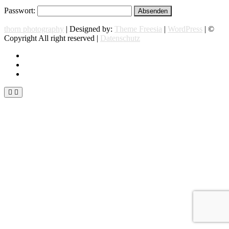
Passwort:
thorn photography
| Designed by:
Theme Freesia
|
WordPress
| ©
Copyright All right reserved |
Datenschutz
instagram
facebook
flickr