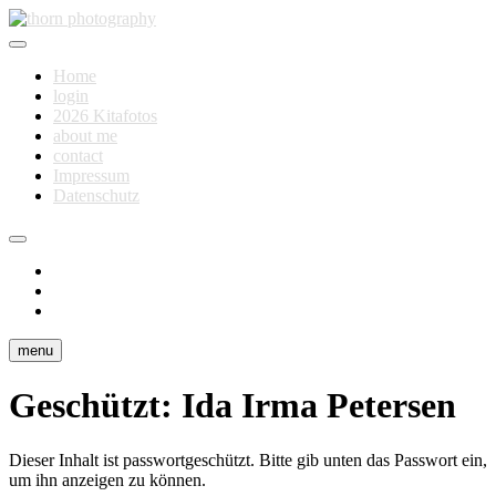
Skip
to
Fotografie für Dich
content
thorn photography
Home
login
2026 Kitafotos
about me
contact
Impressum
Datenschutz
instagram
facebook
flickr
menu
Geschützt: Ida Irma Petersen
Dieser Inhalt ist passwortgeschützt. Bitte gib unten das Passwort ein,
um ihn anzeigen zu können.