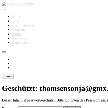
Skip
to
Fotografie für Dich
content
thorn photography
Home
login
2026 Kitafotos
about me
contact
Impressum
Datenschutz
instagram
facebook
flickr
menu
Geschützt: thomsensonja@gmx
Dieser Inhalt ist passwortgeschützt. Bitte gib unten das Passwort ein