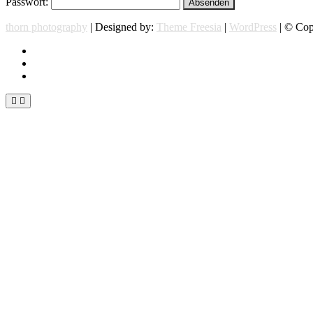
Passwort:
thorn photography
| Designed by:
Theme Freesia
|
WordPress
| © Copy
instagram
facebook
flickr