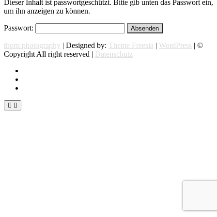
Dieser Inhalt ist passwortgeschützt. Bitte gib unten das Passwort ein,
um ihn anzeigen zu können.
Passwort:
thorn photography
| Designed by:
Theme Freesia
|
WordPress
| ©
Copyright All right reserved |
Datenschutz
instagram
facebook
flickr