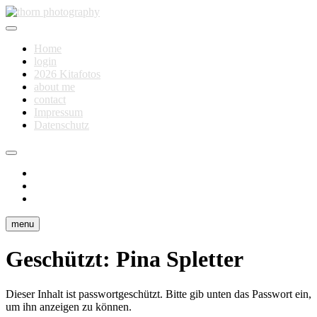
Skip
to
Fotografie für Dich
content
thorn photography
Home
login
2026 Kitafotos
about me
contact
Impressum
Datenschutz
instagram
facebook
flickr
menu
Geschützt: Pina Spletter
Dieser Inhalt ist passwortgeschützt. Bitte gib unten das Passwort ein,
um ihn anzeigen zu können.