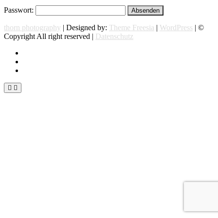
Passwort:
thorn photography
| Designed by:
Theme Freesia
|
WordPress
| ©
Copyright All right reserved |
Datenschutz
instagram
facebook
flickr