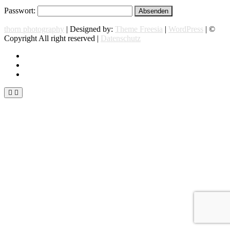
Passwort:
thorn photography
| Designed by:
Theme Freesia
|
WordPress
| ©
Copyright All right reserved |
Datenschutz
instagram
facebook
flickr