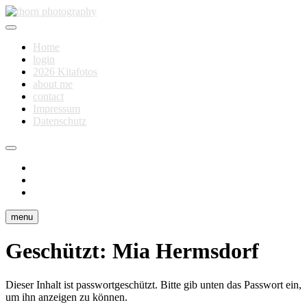
Skip
to
Fotografie für Dich
content
thorn photography
Home
login
2026 Kitafotos
about me
contact
Impressum
Datenschutz
instagram
facebook
flickr
menu
Geschützt: Mia Hermsdorf
Dieser Inhalt ist passwortgeschützt. Bitte gib unten das Passwort ein,
um ihn anzeigen zu können.