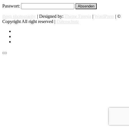
Passwort:
thorn photography
| Designed by:
Theme Freesia
|
WordPress
| ©
Copyright All right reserved |
Datenschutz
instagram
facebook
flickr