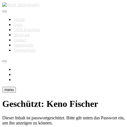
Skip
to
Fotografie für Dich
content
thorn photography
Home
login
2026 Kitafotos
about me
contact
Impressum
Datenschutz
instagram
facebook
flickr
menu
Geschützt: Keno Fischer
Dieser Inhalt ist passwortgeschützt. Bitte gib unten das Passwort ein,
um ihn anzeigen zu können.