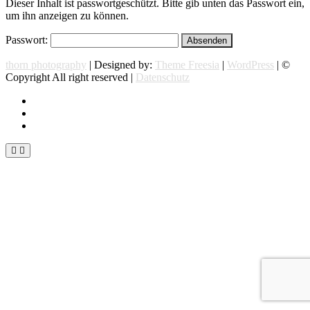
Dieser Inhalt ist passwortgeschützt. Bitte gib unten das Passwort ein,
um ihn anzeigen zu können.
Passwort:
thorn photography
| Designed by:
Theme Freesia
|
WordPress
| ©
Copyright All right reserved |
Datenschutz
instagram
facebook
flickr