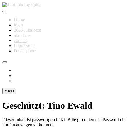
Skip
to
Fotografie für Dich
content
thorn photography
Home
login
2026 Kitafotos
about me
contact
Impressum
Datenschutz
instagram
facebook
flickr
menu
Geschützt: Tino Ewald
Dieser Inhalt ist passwortgeschützt. Bitte gib unten das Passwort ein,
um ihn anzeigen zu können.