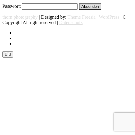
Passwort:
thorn photography
| Designed by:
Theme Freesia
|
WordPress
| ©
Copyright All right reserved |
Datenschutz
instagram
facebook
flickr