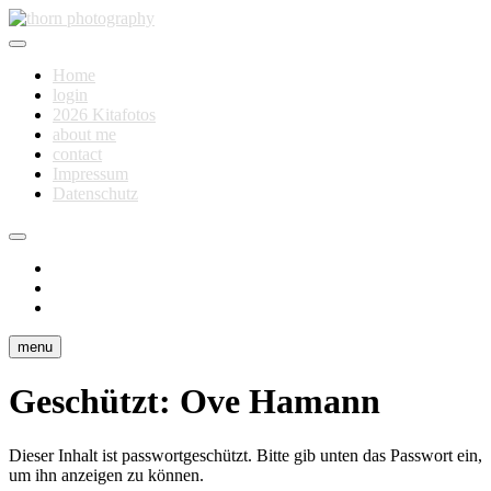
Skip
to
Fotografie für Dich
content
thorn photography
Home
login
2026 Kitafotos
about me
contact
Impressum
Datenschutz
instagram
facebook
flickr
menu
Geschützt: Ove Hamann
Dieser Inhalt ist passwortgeschützt. Bitte gib unten das Passwort ein,
um ihn anzeigen zu können.