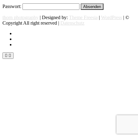
Passwort:
thorn photography
| Designed by:
Theme Freesia
|
WordPress
| ©
Copyright All right reserved |
Datenschutz
instagram
facebook
flickr