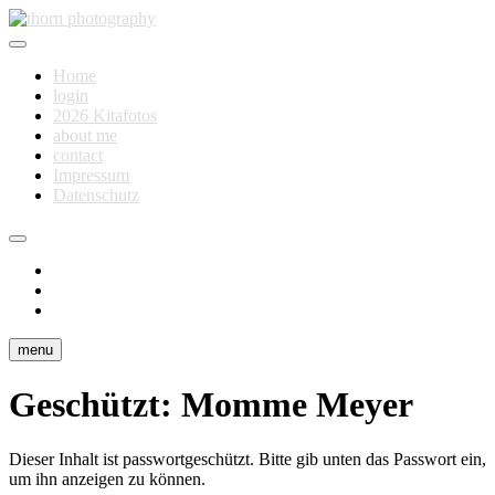
Skip
to
Fotografie für Dich
content
thorn photography
Home
login
2026 Kitafotos
about me
contact
Impressum
Datenschutz
instagram
facebook
flickr
menu
Geschützt: Momme Meyer
Dieser Inhalt ist passwortgeschützt. Bitte gib unten das Passwort ein,
um ihn anzeigen zu können.