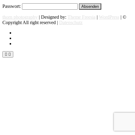
Passwort:
thorn photography
| Designed by:
Theme Freesia
|
WordPress
| ©
Copyright All right reserved |
Datenschutz
instagram
facebook
flickr