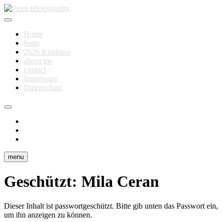
Skip
to
Fotografie für Dich
content
thorn photography
Home
login
2026 Kitafotos
about me
contact
Impressum
Datenschutz
instagram
facebook
flickr
menu
Geschützt: Mila Ceran
Dieser Inhalt ist passwortgeschützt. Bitte gib unten das Passwort ein,
um ihn anzeigen zu können.