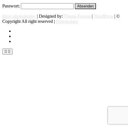
Passwort:
thorn photography
| Designed by:
Theme Freesia
|
WordPress
| ©
Copyright All right reserved |
Datenschutz
instagram
facebook
flickr