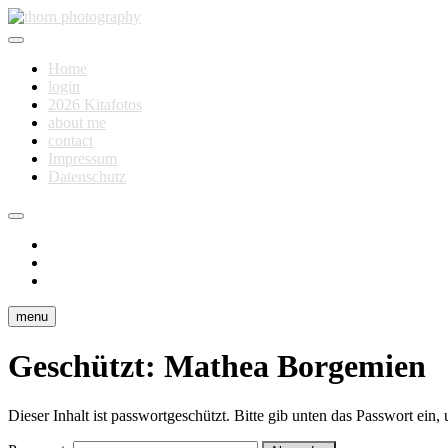
Skip
to
Fotografie für Dich
content
thorn photography
Home
login
2026 Kitafotos
about me
contact
Impressum
Datenschutz
instagram
facebook
flickr
menu
Geschützt: Mathea Borgemien
Dieser Inhalt ist passwortgeschützt. Bitte gib unten das Passwort ein