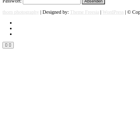
Passwort:
thorn photography
| Designed by:
Theme Freesia
|
WordPress
| © Copy
instagram
facebook
flickr