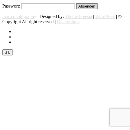
Passwort:
thorn photography
| Designed by:
Theme Freesia
|
WordPress
| ©
Copyright All right reserved |
Datenschutz
instagram
facebook
flickr