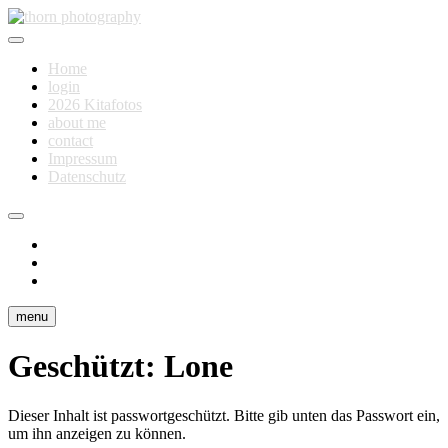
Skip
to
Fotografie für Dich
content
thorn photography
Home
login
2026 Kitafotos
about me
contact
Impressum
Datenschutz
instagram
facebook
flickr
menu
Geschützt: Lone
Dieser Inhalt ist passwortgeschützt. Bitte gib unten das Passwort ein,
um ihn anzeigen zu können.