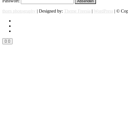
Passwort:
thorn photography
| Designed by:
Theme Freesia
|
WordPress
| © Copy
instagram
facebook
flickr