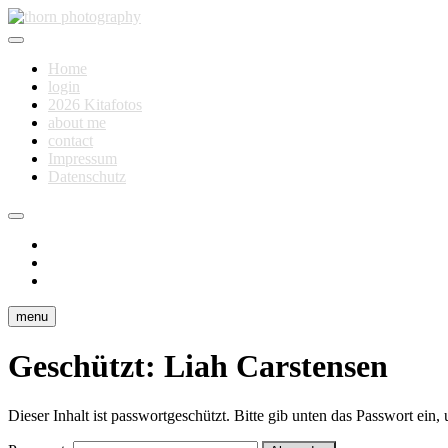
Skip
to
Fotografie für Dich
content
thorn photography
Home
login
2026 Kitafotos
about me
contact
Impressum
Datenschutz
instagram
facebook
flickr
menu
Geschützt: Liah Carstensen
Dieser Inhalt ist passwortgeschützt. Bitte gib unten das Passwort ein