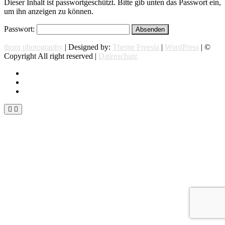
Dieser Inhalt ist passwortgeschützt. Bitte gib unten das Passwort ein,
um ihn anzeigen zu können.
Passwort:
thorn photography
| Designed by:
Theme Freesia
|
WordPress
| ©
Copyright All right reserved |
Datenschutz
instagram
facebook
flickr