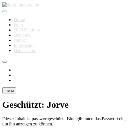
Skip
to
Fotografie für Dich
content
thorn photography
Home
login
2026 Kitafotos
about me
contact
Impressum
Datenschutz
instagram
facebook
flickr
menu
Geschützt: Jorve
Dieser Inhalt ist passwortgeschützt. Bitte gib unten das Passwort ein,
um ihn anzeigen zu können.