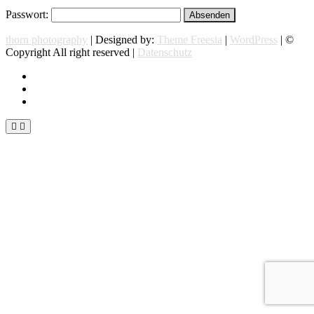
Passwort:
thorn photography
| Designed by:
Theme Freesia
|
WordPress
| ©
Copyright All right reserved |
Datenschutz
instagram
facebook
flickr