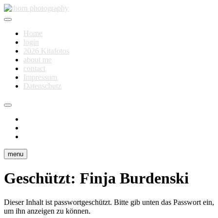
Skip
to
Fotografie für Dich
content
thorn photography
Home
login
2026 Kitafotos
about me
contact
Impressum
Datenschutz
instagram
facebook
flickr
menu
Geschützt: Finja Burdenski
Dieser Inhalt ist passwortgeschützt. Bitte gib unten das Passwort ein,
um ihn anzeigen zu können.