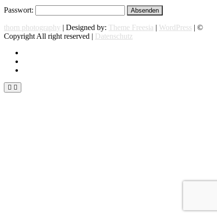
Passwort:
thorn photography
| Designed by:
Theme Freesia
|
WordPress
| ©
Copyright All right reserved |
Datenschutz
instagram
facebook
flickr