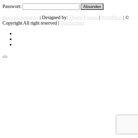
Passwort:
thorn photography
| Designed by:
Theme Freesia
|
WordPress
| ©
Copyright All right reserved |
Datenschutz
instagram
facebook
flickr