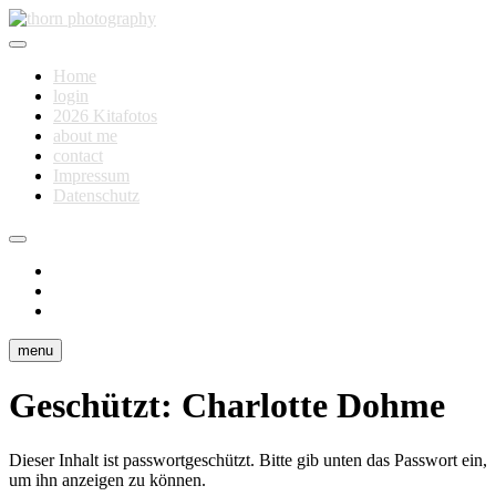
Skip
to
Fotografie für Dich
content
thorn photography
Home
login
2026 Kitafotos
about me
contact
Impressum
Datenschutz
instagram
facebook
flickr
menu
Geschützt: Charlotte Dohme
Dieser Inhalt ist passwortgeschützt. Bitte gib unten das Passwort ein,
um ihn anzeigen zu können.